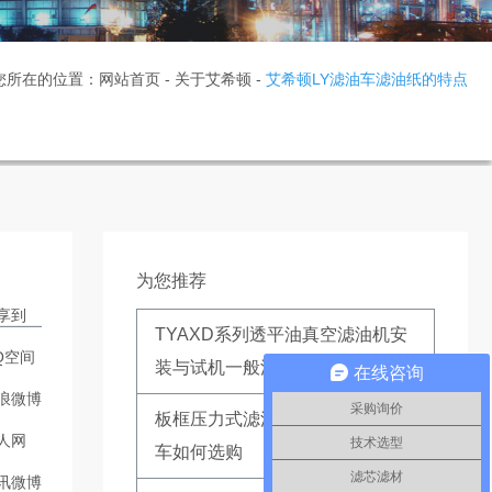
您所在的位置：
网站首页
-
关于艾希顿
-
艾希顿LY滤油车滤油纸的特点
为您推荐
享到
TYAXD系列透平油真空滤油机安
Q空间
装与试机一般流程
在线咨询
浪微博
采购询价
板框压力式滤油机和精密滤油小
人网
技术选型
车如何选购
滤芯滤材
讯微博