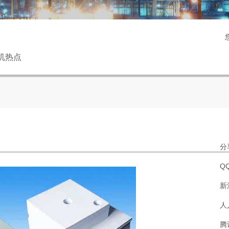
机热点
分
Q
新
人
腾