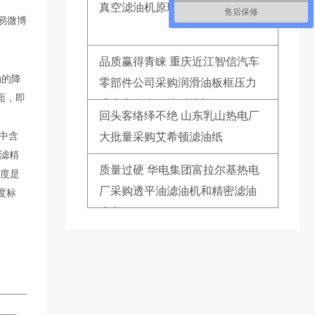
真空滤油机原理
售后保修
易微博
品质赢得青睐 重庆近江智信汽车
油的降
零部件公司采购润滑油板框压力
面，即
式真空复合一体过滤机
回头客络绎不绝 山东乳山热电厂
中含
大批量采购艾希顿滤油纸
滤精
质量过硬 华电集团富拉尔基热电
度是
厂采购透平油滤油机和精密滤油
度标
小车