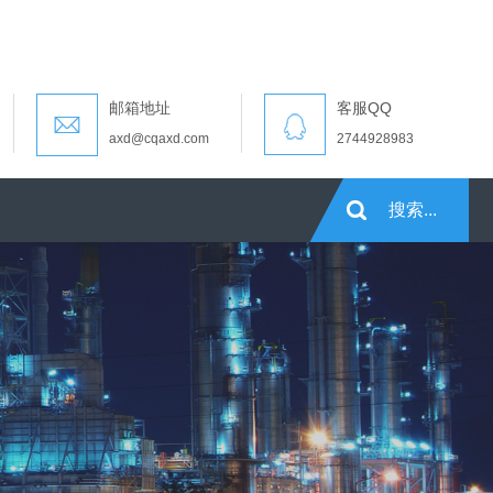
邮箱地址
客服QQ

axd@cqaxd.com
2744928983

搜索...