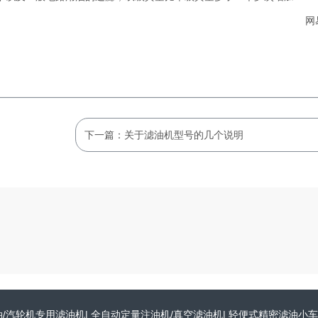
网
下一篇：关于滤油机型号的几个说明
油/汽轮机专用滤油机
|
全自动定量注油机/真空滤油机
|
轻便式精密滤油小车