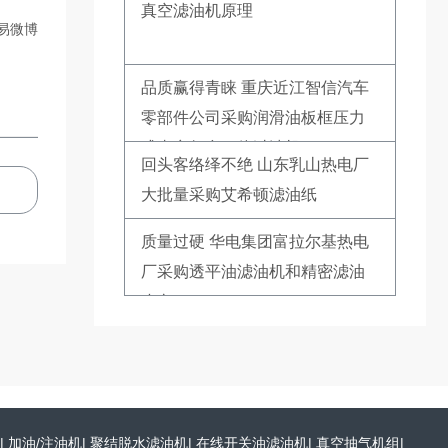
真空滤油机原理
易微博
品质赢得青睐 重庆近江智信汽车
零部件公司采购润滑油板框压力
式真空复合一体过滤机
回头客络绎不绝 山东乳山热电厂
大批量采购艾希顿滤油纸
质量过硬 华电集团富拉尔基热电
厂采购透平油滤油机和精密滤油
小车
|
加油/注油机
|
聚结脱水滤油机
|
在线开关油滤油机
|
真空抽气机组
|